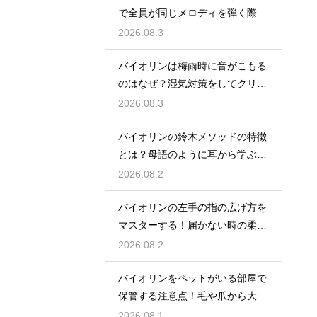
で全員が同じメロディを弾く際の
一体感と魅力
2026.08.3
バイオリンは梅雨時に音がこもる
のはなぜ？湿気対策をしてクリア
な響きを保つ
2026.08.3
バイオリンの鈴木メソッドの特徴
とは？母語のように耳から学ぶ音
楽教育の魅力
2026.08.2
バイオリンの左手の指の広げ方を
マスターする！届かない時の柔軟
ストレッチ練習
2026.08.2
バイオリンをペットがいる部屋で
保管する注意点！毛や爪から大切
な楽器を守る
2026.08.1