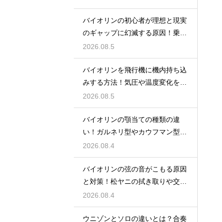
バイオリンの初心者が理想と現実
のギャップに幻滅する原因！乗り
越える心構え
2026.08.5
バイオリンを飛行機に機内持ち込
みする方法！気圧や温度変化を防
ぐ保管の注意
2026.08.5
バイオリンの顎当ての種類の違
い！ガルネリ型やカウフマン型か
ら自分に合う形を
2026.08.4
バイオリンの弦の音がこもる原因
と対策！松ヤニの拭き取りや交換
時期を見直す
2026.08.4
ウニゾンとソロの違いとは？合奏