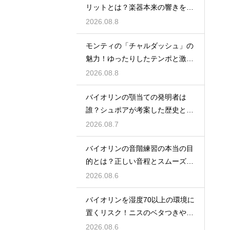
リットとは？楽器本来の響きを引
き出す構え方
2026.08.8
モンティの「チャルダッシュ」の
魅力！ゆったりしたテンポと激し
い緩急の表現
2026.08.8
バイオリンの顎当ての発明者は
誰？シュポアが考案した歴史と超
絶技巧との背景
2026.08.7
バイオリンの音階練習の本当の目
的とは？正しい音程とスムーズな
運指を身につける
2026.08.6
バイオリンを湿度70以上の環境に
置くリスク！ニスのベタつきやカ
ビを防ぐ対策
2026.08.6