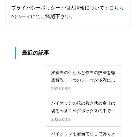
プライバシーポリシー・個人情報について：
こちら
のページ
にてご確認下さい。
最近の記事
変奏曲の仕組みと作曲の技法を徹
底解説！一つのテーマが多彩に変
化する面白さ
2026.08.9
バイオリンの弦の巻き代の余りは
切るべき？ペグボックスの中で絡
まない処理法
2026.08.9
バイオリンを肩当てなしで弾くメ