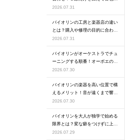
バランスをとる
2026.07.31
バイオリンの工房と楽器店の違い
とは？購入や修理の目的に合わせ
た選び方
2026.07.31
バイオリンがオーケストラでチュ
ーニングする順番！オーボエの音
に合わせる
2026.07.30
バイオリンの楽器を高い位置で構
えるメリット！音が遠くまで響く
姿勢の作り方
2026.07.30
バイオリンを大人が独学で始める
限界とは？変な癖をつけずに上達
するための策
2026.07.29