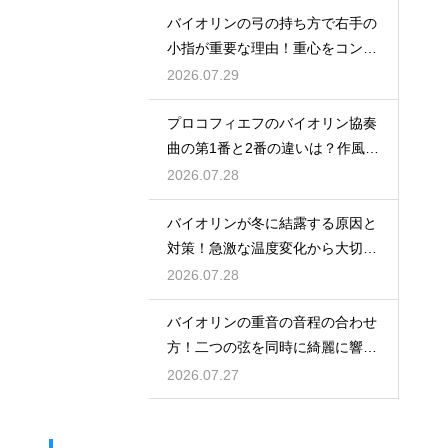
バイオリンの弓の持ち方で右手の
小指が重要な理由！重心をコント
ロールする
2026.07.29
プロコフィエフのバイオリン協奏
曲の第1番と2番の違いは？作風の
変化を解説
2026.07.28
バイオリンが冬に結露する原因と
対策！急激な温度変化から大切な
楽器を守る
2026.07.28
バイオリンの重音の音程の合わせ
方！二つの弦を同時に綺麗に響か
せる練習法
2026.07.27