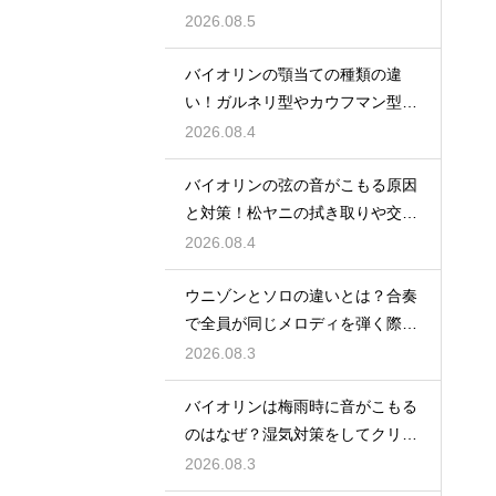
ぐ保管の注意
2026.08.5
バイオリンの顎当ての種類の違
い！ガルネリ型やカウフマン型か
ら自分に合う形を
2026.08.4
バイオリンの弦の音がこもる原因
と対策！松ヤニの拭き取りや交換
時期を見直す
2026.08.4
ウニゾンとソロの違いとは？合奏
で全員が同じメロディを弾く際の
一体感と魅力
2026.08.3
バイオリンは梅雨時に音がこもる
のはなぜ？湿気対策をしてクリア
な響きを保つ
2026.08.3