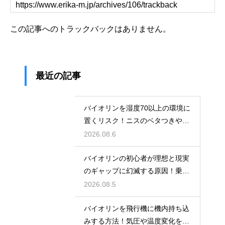
この記事へのトラックバックはありません。
最近の記事
バイオリンを湿度70以上の環境に
置くリスク！ニスのベタつきやカ
ビを防ぐ対策
2026.08.6
バイオリンの初心者が理想と現実
のギャップに幻滅する原因！乗り
越える心構え
2026.08.5
バイオリンを飛行機に機内持ち込
みする方法！気圧や温度変化を防