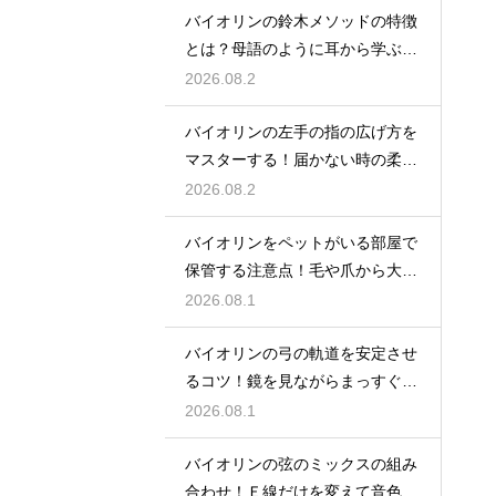
バイオリンの鈴木メソッドの特徴
とは？母語のように耳から学ぶ音
楽教育の魅力
2026.08.2
バイオリンの左手の指の広げ方を
マスターする！届かない時の柔軟
ストレッチ練習
2026.08.2
バイオリンをペットがいる部屋で
保管する注意点！毛や爪から大切
な楽器を守る
2026.08.1
バイオリンの弓の軌道を安定させ
るコツ！鏡を見ながらまっすぐ弾
く練習法
2026.08.1
バイオリンの弦のミックスの組み
合わせ！Ｅ線だけを変えて音色の