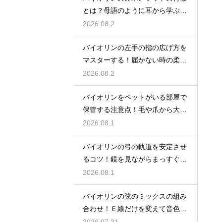
とは？母語のように耳から学ぶ音
楽教育の魅力
2026.08.2
バイオリンの左手の指の広げ方を
マスターする！届かない時の柔軟
ストレッチ練習
2026.08.2
バイオリンをペットがいる部屋で
保管する注意点！毛や爪から大切
な楽器を守る
2026.08.1
バイオリンの弓の軌道を安定させ
るコツ！鏡を見ながらまっすぐ弾
く練習法
2026.08.1
バイオリンの弦のミックスの組み
合わせ！Ｅ線だけを変えて音色の
バランスをとる