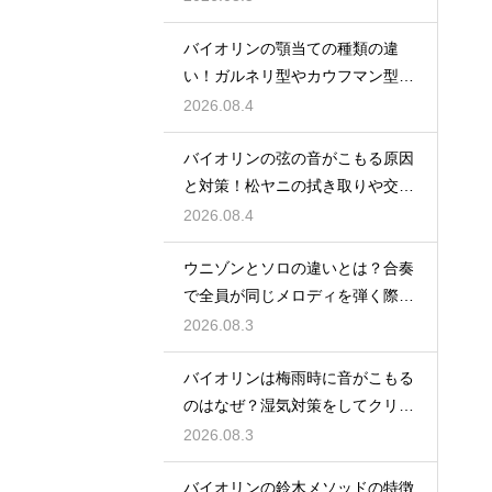
バイオリンの顎当ての種類の違
い！ガルネリ型やカウフマン型か
ら自分に合う形を
2026.08.4
バイオリンの弦の音がこもる原因
と対策！松ヤニの拭き取りや交換
時期を見直す
2026.08.4
ウニゾンとソロの違いとは？合奏
で全員が同じメロディを弾く際の
一体感と魅力
2026.08.3
バイオリンは梅雨時に音がこもる
のはなぜ？湿気対策をしてクリア
な響きを保つ
2026.08.3
バイオリンの鈴木メソッドの特徴