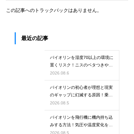
この記事へのトラックバックはありません。
最近の記事
バイオリンを湿度70以上の環境に
置くリスク！ニスのベタつきやカ
ビを防ぐ対策
2026.08.6
バイオリンの初心者が理想と現実
のギャップに幻滅する原因！乗り
越える心構え
2026.08.5
バイオリンを飛行機に機内持ち込
みする方法！気圧や温度変化を防
ぐ保管の注意
2026.08.5