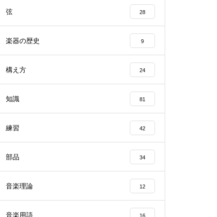
弦
28
楽器の歴史
9
構え方
24
知識
81
練習
42
部品
34
音楽理論
12
音楽用語
16