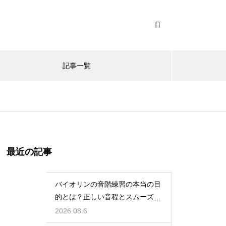
記事一覧
最近の記事
バイオリンの音階練習の本当の目
的とは？正しい音程とスムーズな
運指を身につける
2026.08.6