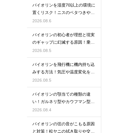
バイオリンを湿度70以上の環境に
置くリスク！ニスのベタつきやカ
ビを防ぐ対策
2026.08.6
バイオリンの初心者が理想と現実
のギャップに幻滅する原因！乗り
越える心構え
2026.08.5
バイオリンを飛行機に機内持ち込
みする方法！気圧や温度変化を防
ぐ保管の注意
2026.08.5
バイオリンの顎当ての種類の違
い！ガルネリ型やカウフマン型か
ら自分に合う形を
2026.08.4
バイオリンの弦の音がこもる原因
と対策！松ヤニの拭き取りや交換