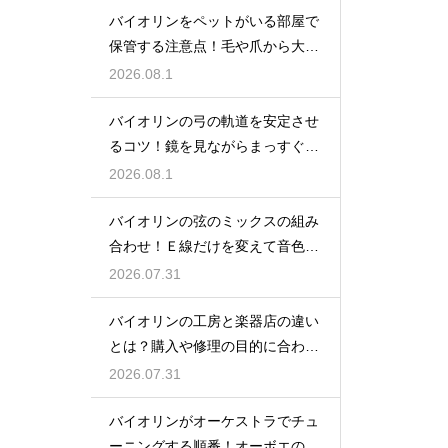
バイオリンをペットがいる部屋で
保管する注意点！毛や爪から大切
な楽器を守る
2026.08.1
バイオリンの弓の軌道を安定させ
るコツ！鏡を見ながらまっすぐ弾
く練習法
2026.08.1
バイオリンの弦のミックスの組み
合わせ！Ｅ線だけを変えて音色の
バランスをとる
2026.07.31
バイオリンの工房と楽器店の違い
とは？購入や修理の目的に合わせ
た選び方
2026.07.31
バイオリンがオーケストラでチュ
ーニングする順番！オーボエの音