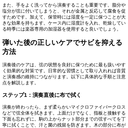
また、手をよく洗ってから演奏することも重要です。脂分や
塩分が弦に付いてしまうと、それが金属と反応して腐食を促
すためです。加えて、保管時には湿度を一定に保つことが大
きな効果を持ちます。ケース内に湿度計を入れ、乾燥してい
る時季には楽器専用の加湿器を使用すると良いでしょう。
弾いた後の正しいケアでサビを抑える
方法
演奏後のケアは、弦の状態を良好に保つために最も扱いやす
く効果的な対策です。日常的な習慣として取り入れれば音質
と演奏感の維持につながります。以下に具体的な手順と注意
点を解説します。
ステップ1：演奏直後に布で拭く
演奏が終わったら、まず柔らかいマイクロファイバークロス
などで弦全体を拭きます。上面だけでなく、指板と接触する
下面も忘れずに。駒の上からナット部分までの弦すべてを丁
寧に拭くことで、汗と菌の残留を防ぎます。木の部分に布が