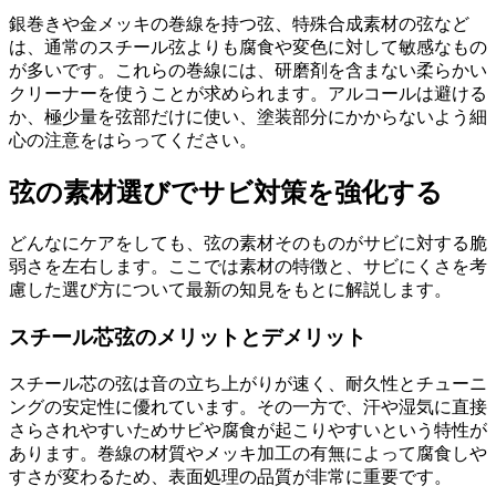
銀巻きや金メッキの巻線を持つ弦、特殊合成素材の弦など
は、通常のスチール弦よりも腐食や変色に対して敏感なもの
が多いです。これらの巻線には、研磨剤を含まない柔らかい
クリーナーを使うことが求められます。アルコールは避ける
か、極少量を弦部だけに使い、塗装部分にかからないよう細
心の注意をはらってください。
弦の素材選びでサビ対策を強化する
どんなにケアをしても、弦の素材そのものがサビに対する脆
弱さを左右します。ここでは素材の特徴と、サビにくさを考
慮した選び方について最新の知見をもとに解説します。
スチール芯弦のメリットとデメリット
スチール芯の弦は音の立ち上がりが速く、耐久性とチューニ
ングの安定性に優れています。その一方で、汗や湿気に直接
さらされやすいためサビや腐食が起こりやすいという特性が
あります。巻線の材質やメッキ加工の有無によって腐食しや
すさが変わるため、表面処理の品質が非常に重要です。