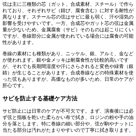
弦は主に三種類の芯（ガット、合成素材、スチール）で作ら
れており、それぞれサビ（錆び、腐食含む）に対する耐性が
異なります。スチール芯の弦はサビに最も弱く、汗や湿気の
影響を受けやすいです。一方、合成芯やガット芯の弦は金属
量が少ないため、金属腐食（サビ）そのものは起こりにくい
ですが、巻線部分に金属が使われている場合には腐食の可能
性があります。
巻線の素材にも種類があり、ニッケル、銀、アルミ、金など
が使われます。銀や金メッキは耐腐食性が比較的高いです
が、それでも長期間湿度や汗にさらされると変色や緑青（銀
錆）が生じることがあります。合成巻線などの特殊素材を使
った弦もありますが、高価なものが多いため、日常のケアが
肝心です。
サビを防止する基礎ケア方法
サビ防止には日常のケアが不可欠です。まず、演奏後には必
ず弦と指板を乾いた柔らかい布で拭き、ロジンの粉や手の油
分を落とします。特に巻線の細い部分や、弦が駒やナットに
当たる部分は汚れがたまりやすいので丁寧に拭き取ります。