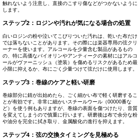
触れないよう注意し、直接のこすり傷などがつかないように
します。
ステップ2：ロジンや汚れが気になる場合の処置
白いロジンの粉や泣いてこびりついた汚れは、乾いた布だけ
では落ちないことがあります。その際には楽器専用の弦クリ
ーナーを使います。アルコールを少量含む製品があるもの
の、特に高価なバイオリンやアンティークの素材にはアルコ
ールがヴァーニッシュ（塗装）を傷めるリスクがあるため最
小限に抑えるか、布にごく少量つけて弦だけに使用します。
ステップ3：巻線のケアと軽い研磨
巻線部分に錆が出始めたら、ごく細かい布で軽く研磨するこ
とが有効です。非常に細かいスチールウール（00000番な
ど）を使う例もありますが、巻線の表面を傷つけたり、音質
を変えてしまうので慎重に行います。研磨後は布で余分な粉
や油分を完全に拭き取り、金属酸化の進行を抑えます。
ステップ4：弦の交換タイミングを見極める