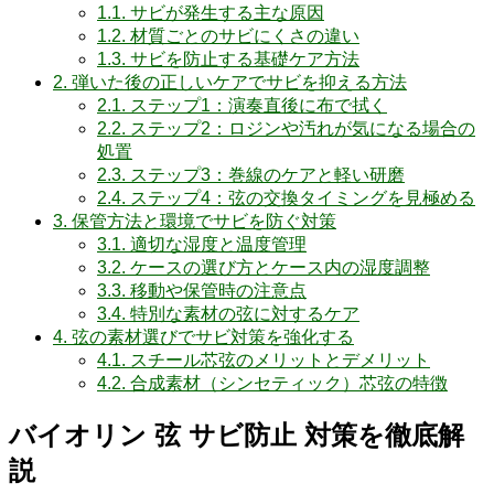
1.1.
サビが発生する主な原因
1.2.
材質ごとのサビにくさの違い
1.3.
サビを防止する基礎ケア方法
2.
弾いた後の正しいケアでサビを抑える方法
2.1.
ステップ1：演奏直後に布で拭く
2.2.
ステップ2：ロジンや汚れが気になる場合の
処置
2.3.
ステップ3：巻線のケアと軽い研磨
2.4.
ステップ4：弦の交換タイミングを見極める
3.
保管方法と環境でサビを防ぐ対策
3.1.
適切な湿度と温度管理
3.2.
ケースの選び方とケース内の湿度調整
3.3.
移動や保管時の注意点
3.4.
特別な素材の弦に対するケア
4.
弦の素材選びでサビ対策を強化する
4.1.
スチール芯弦のメリットとデメリット
4.2.
合成素材（シンセティック）芯弦の特徴
バイオリン 弦 サビ防止 対策を徹底解
説