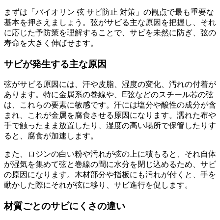
まずは「バイオリン 弦 サビ防止 対策」の観点で最も重要な
基本を押さえましょう。弦がサビる主な原因を把握し、それ
に応じた予防策を理解することで、サビを未然に防ぎ、弦の
寿命を大きく伸ばせます。
サビが発生する主な原因
弦がサビる原因には、汗や皮脂、湿度の変化、汚れの付着が
あります。特に金属系の巻線や、E弦などのスチール芯の弦
は、これらの要素に敏感です。汗には塩分や酸性の成分が含
まれ、これが金属を腐食させる原因になります。濡れた布や
手で触ったまま放置したり、湿度の高い場所で保管したりす
ると、腐食が加速します。
また、ロジンの白い粉や汚れが弦の上に積もると、それ自体
が湿気を集めて弦と巻線の間に水分を閉じ込めるため、サビ
の原因になります。木材部分や指板にも汚れが付くと、手を
動かした際にそれが弦に移り、サビ進行を促します。
材質ごとのサビにくさの違い