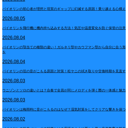
バイオリンの初心者が理想と現実のギャップに幻滅する原因！乗り越える心構え
2026.08.05
バイオリンを飛行機に機内持ち込みする方法！気圧や温度変化を防ぐ保管の注意
2026.08.04
バイオリンの顎当ての種類の違い！ガルネリ型やカウフマン型から自分に合う形
を
2026.08.04
バイオリンの弦の音がこもる原因と対策！松ヤニの拭き取りや交換時期を見直す
2026.08.03
ウニゾンとソロの違いとは？合奏で全員が同じメロディを弾く際の一体感と魅力
2026.08.03
バイオリンは梅雨時に音がこもるのはなぜ？湿気対策をしてクリアな響きを保つ
2026.08.02