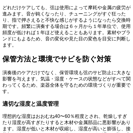
どれだけケアしても、弦は使用によって摩耗や金属の疲労が
進みます。音が鈍くなったり、チューニングがすぐ狂った
り、指で押さえると不快な感じがするようになったら交換時
期です。頻繁に演奏する場合は６ヶ月から１年単位で、使用
頻度が低ければ１年ほど使えることもあります。素材やブラ
ンドにもよるため、音の変化や見た目の変色を目安に判断し
ます。
保管方法と環境でサビを防ぐ対策
演奏後のケアだけでなく、保管環境も弦のサビ防止に大きな
影響を与えます。気温・湿度・ケースの状態などがすべて関
わってくるため、楽器全体を守るための環境づくりが重要で
す。
適切な湿度と温度管理
理想的な湿度はおおむね40〜60％程度とされ、乾燥しすぎ
たり湿度が高すぎたりすると木材や金属部品に悪影響があり
ます。湿度が低いと木材が収縮し、湿度が高いと膨張し、接