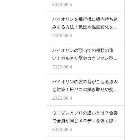
越える心構え
2026.08.5
バイオリンを飛行機に機内持ち込
みする方法！気圧や温度変化を防
ぐ保管の注意
2026.08.5
バイオリンの顎当ての種類の違
い！ガルネリ型やカウフマン型か
ら自分に合う形を
2026.08.4
バイオリンの弦の音がこもる原因
と対策！松ヤニの拭き取りや交換
時期を見直す
2026.08.4
ウニゾンとソロの違いとは？合奏
で全員が同じメロディを弾く際の
一体感と魅力
2026.08.3