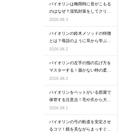
バイオリンは梅雨時に音がこもる
のはなぜ？湿気対策をしてクリア
な響きを保つ
2026.08.3
バイオリンの鈴木メソッドの特徴
とは？母語のように耳から学ぶ音
楽教育の魅力
2026.08.2
バイオリンの左手の指の広げ方を
マスターする！届かない時の柔軟
ストレッチ練習
2026.08.2
バイオリンをペットがいる部屋で
保管する注意点！毛や爪から大切
な楽器を守る
2026.08.1
バイオリンの弓の軌道を安定させ
るコツ！鏡を見ながらまっすぐ弾