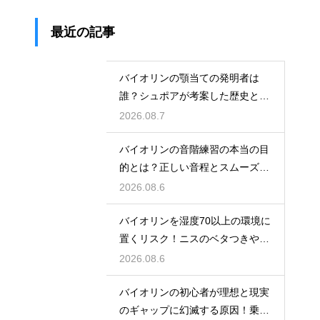
最近の記事
バイオリンの顎当ての発明者は
誰？シュポアが考案した歴史と超
絶技巧との背景
2026.08.7
バイオリンの音階練習の本当の目
的とは？正しい音程とスムーズな
運指を身につける
2026.08.6
バイオリンを湿度70以上の環境に
置くリスク！ニスのベタつきやカ
ビを防ぐ対策
2026.08.6
バイオリンの初心者が理想と現実
のギャップに幻滅する原因！乗り