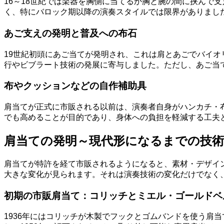
16～18世紀では楽器を胸側に当てるか胸と腕の間に挟んで
く、特にバロック期以降の演奏スタイルでは限界がありまし
あご支えの発明と普及への布石
19世紀初頭にあご当てが発明され、これは肩とあごでバイ
行やビブラート技術の発展に寄与しました。ただし、あご当
布やクッションなどの自作補助具
肩当てが正式に市販される以前は、演奏者自身がハンカチ・
でも高めることが目的であり、身体への負担を軽減する工夫
肩当ての発明～現代形になるまでの技術
肩当てが特許を経て市販されるようになると、素材・デザイ
大きな変化が見られます。それは演奏技術の変化だけでなく
初期の市販肩当て：コリッチとミエル・ゴールドベ
1936年にはコリッチが木製でフックとゴムバンドを使う肩