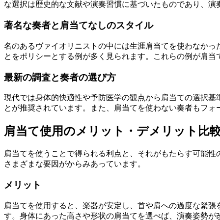
な選択は歴史的な文献や演奏習慣に基づいたものであり、演
著名な奏者と肩当てなしのスタイル
名のあるヴァイオリニストの中には生涯肩当てを使わなかっ
とをポリシーとする例が多く見られます。これらの例が肩当
最新の調査と奏者の選び方
現代では身体的快適性や予防医学の観点から肩当ての選択基
とが推奨されています。また、肩当てを使わない奏者もフォ
肩当て使用のメリット・デメリット比
肩当てを使うことで得られる利点と、それがもたらす可能性
さまざまな要因がからみあっています。
メリット
肩当てを使用すると、楽器が安定し、首や肩への過度な緊張
す。身体にあった高さや形状の肩当てを選べば、演奏姿勢が