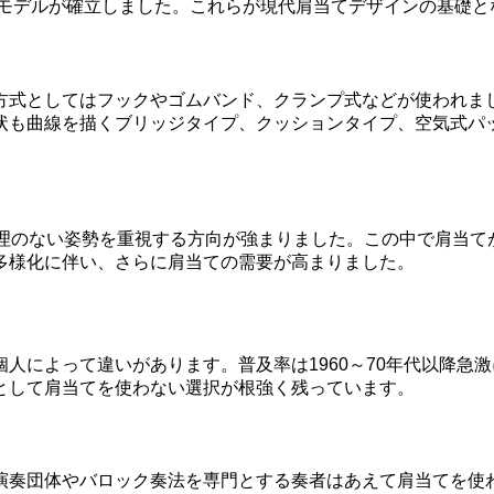
のモデルが確立しました。これらが現代肩当てデザインの基礎と
方式としてはフックやゴムバンド、クランプ式などが使われま
状も曲線を描くブリッジタイプ、クッションタイプ、空気式パ
無理のない姿勢を重視する方向が強まりました。この中で肩当て
多様化に伴い、さらに肩当ての需要が高まりました。
人によって違いがあります。普及率は1960～70年代以降急
として肩当てを使わない選択が根強く残っています。
演奏団体やバロック奏法を専門とする奏者はあえて肩当てを使