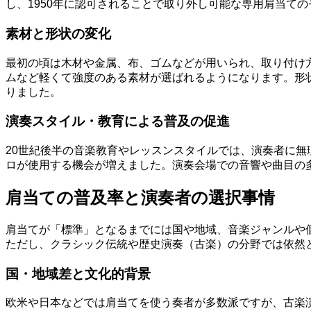
し、1950年に認可されることで取り外し可能な専用肩当て
素材と形状の変化
最初の頃は木材や金属、布、ゴムなどが用いられ、取り付け
ムなど軽くて強度のある素材が選ばれるようになります。形
りました。
演奏スタイル・教育による普及の促進
20世紀後半の音楽教育やレッスンスタイルでは、演奏者に
ロが使用する機会が増えました。演奏会場での音響や曲目の
肩当ての普及率と演奏者の選択事情
肩当てが「標準」となるまでには国や地域、音楽ジャンルや個
ただし、クラシック伝統や歴史演奏（古楽）の分野では依然
国・地域差と文化的背景
欧米や日本などでは肩当てを使う奏者が多数派ですが、古楽