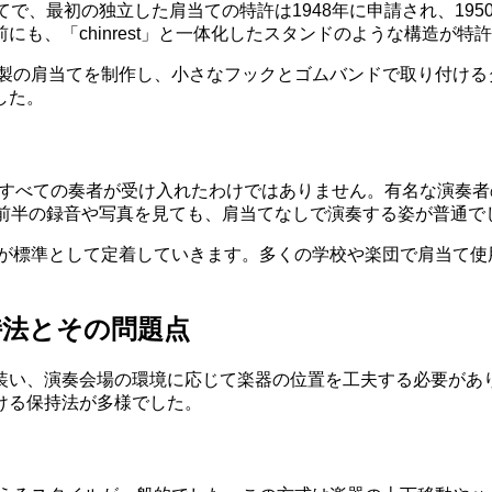
てで、最初の独立した肩当ての特許は1948年に申請され、19
も、「chinrest」と一体化したスタンドのような構造が
木製の肩当てを制作し、小さなフックとゴムバンドで取り付けるタ
した。
が、すべての奏者が受け入れたわけではありません。有名な演奏
紀前半の録音や写真を見ても、肩当てなしで演奏する姿が普通で
てが標準として定着していきます。多くの学校や楽団で肩当て
持法とその問題点
装い、演奏会場の環境に応じて楽器の位置を工夫する必要があ
ける保持法が多様でした。