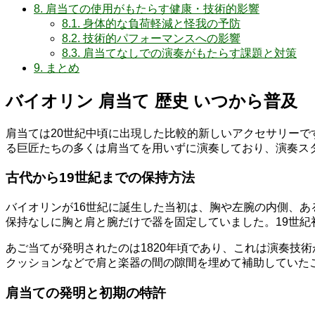
8.
肩当ての使用がもたらす健康・技術的影響
8.1.
身体的な負荷軽減と怪我の予防
8.2.
技術的パフォーマンスへの影響
8.3.
肩当てなしでの演奏がもたらす課題と対策
9.
まとめ
バイオリン 肩当て 歴史 いつから普及
肩当ては20世紀中頃に出現した比較的新しいアクセサリー
る巨匠たちの多くは肩当てを用いずに演奏しており、演奏ス
古代から19世紀までの保持方法
バイオリンが16世紀に誕生した当初は、胸や左腕の内側、ある
保持なしに胸と肩と腕だけで器を固定していました。19世
あご当てが発明されたのは1820年頃であり、これは演奏技
クッションなどで肩と楽器の間の隙間を埋めて補助していた
肩当ての発明と初期の特許