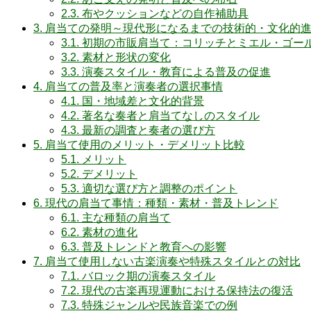
2.3.
布やクッションなどの自作補助具
3.
肩当ての発明～現代形になるまでの技術的・文化的
3.1.
初期の市販肩当て：コリッチとミエル・ゴー
3.2.
素材と形状の変化
3.3.
演奏スタイル・教育による普及の促進
4.
肩当ての普及率と演奏者の選択事情
4.1.
国・地域差と文化的背景
4.2.
著名な奏者と肩当てなしのスタイル
4.3.
最新の調査と奏者の選び方
5.
肩当て使用のメリット・デメリット比較
5.1.
メリット
5.2.
デメリット
5.3.
適切な選び方と調整のポイント
6.
現代の肩当て事情：種類・素材・普及トレンド
6.1.
主な種類の肩当て
6.2.
素材の進化
6.3.
普及トレンドと教育への影響
7.
肩当て使用しない古楽演奏や特殊スタイルとの対比
7.1.
バロック期の演奏スタイル
7.2.
現代の古楽再現運動における保持法の復活
7.3.
特殊ジャンルや民族音楽での例