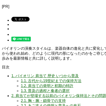
[PR]
バイオリンの演奏スタイルは、楽器自体の進化と共に変化し
から使われ始め、どのように現代の形になったのかをご存じな
歩みを最新情報と共に詳しく説明します。
目次
1.
バイオリン 肩当て 歴史 いつから普及
1.1.
古代から19世紀までの保持方法
1.2.
肩当ての発明と初期の特許
1.3.
普及の過程と奏者の選択
2.
肩当てが登場する以前のバイオリン保持法とその問
2.1.
胸・腕・鎖骨での支持
2.2.
あご支えの発明と普及への布石