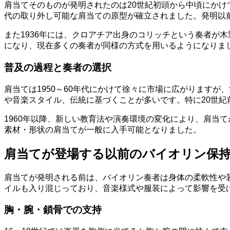
肩当てそのものが発明されたのは20世紀初頭から中頃にかけ
代の取り外し可能な肩当ての原型が確立されました。発明以前に
また1936年には、クロアチア出身のコリッチという奏者が
になり、現在多くの奏者が同様の方式を用いるようになりま
普及の過程と奏者の選択
肩当ては1950～60年代にかけて徐々に市場に広がります
や音楽スタイル、伝統に基づくことが多いです。特に20世
1960年以降、新しい教育法や演奏環境の変化により、肩当
素材・形状の肩当てが一般に入手可能となりました。
肩当てが登場する以前のバイオリン保
肩当てが発明される前は、バイオリン奏者は身体の柔軟性や
イルも入り混じっており、音楽様式や服装によって影響を受
胸・腕・鎖骨での支持