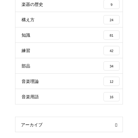
楽器の歴史
9
構え方
24
知識
81
練習
42
部品
34
音楽理論
12
音楽用語
16
アーカイブ