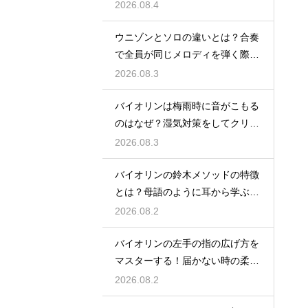
時期を見直す
2026.08.4
ウニゾンとソロの違いとは？合奏
で全員が同じメロディを弾く際の
一体感と魅力
2026.08.3
バイオリンは梅雨時に音がこもる
のはなぜ？湿気対策をしてクリア
な響きを保つ
2026.08.3
バイオリンの鈴木メソッドの特徴
とは？母語のように耳から学ぶ音
楽教育の魅力
2026.08.2
バイオリンの左手の指の広げ方を
マスターする！届かない時の柔軟
ストレッチ練習
2026.08.2