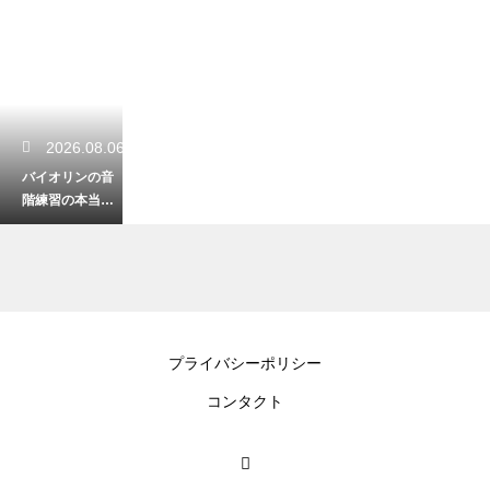
2026.08.06
バイオリンの音
階練習の本当の
目的とは？正し
い音程とスムー
ズな運指を身に
つける
2026.08.06
プライバシーポリシー
バイオリンを湿
コンタクト
度70以上の環境
に置くリスク！
ニスのベタつき
やカビを防ぐ対