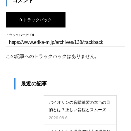
コメント
0 トラックバック
トラックバックURL
この記事へのトラックバックはありません。
最近の記事
バイオリンの音階練習の本当の目
的とは？正しい音程とスムーズな
運指を身につける
2026.08.6