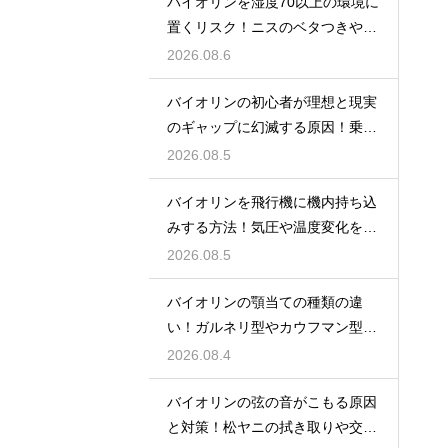
バイオリンを湿度70以上の環境に
置くリスク！ニスのベタつきやカ
ビを防ぐ対策
2026.08.6
バイオリンの初心者が理想と現実
のギャップに幻滅する原因！乗り
越える心構え
2026.08.5
バイオリンを飛行機に機内持ち込
みする方法！気圧や温度変化を防
ぐ保管の注意
2026.08.5
バイオリンの顎当ての種類の違
い！ガルネリ型やカウフマン型か
ら自分に合う形を
2026.08.4
バイオリンの弦の音がこもる原因
と対策！松ヤニの拭き取りや交換