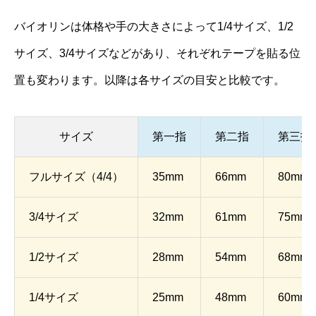
バイオリンは体格や手の大きさによって1/4サイズ、1/2
サイズ、3/4サイズなどがあり、それぞれテープを貼る位
置も変わります。以降は各サイズの目安と比較です。
サイズ
第一指
第二指
第三指
フルサイズ（4/4）
35mm
66mm
80mm
3/4サイズ
32mm
61mm
75mm
1/2サイズ
28mm
54mm
68mm
1/4サイズ
25mm
48mm
60mm