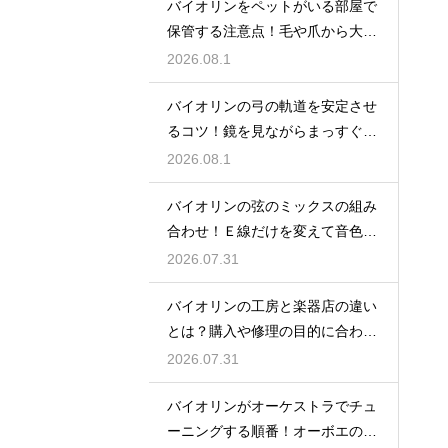
バイオリンをペットがいる部屋で
保管する注意点！毛や爪から大切
な楽器を守る
2026.08.1
バイオリンの弓の軌道を安定させ
るコツ！鏡を見ながらまっすぐ弾
く練習法
2026.08.1
バイオリンの弦のミックスの組み
合わせ！Ｅ線だけを変えて音色の
バランスをとる
2026.07.31
バイオリンの工房と楽器店の違い
とは？購入や修理の目的に合わせ
た選び方
2026.07.31
バイオリンがオーケストラでチュ
ーニングする順番！オーボエの音