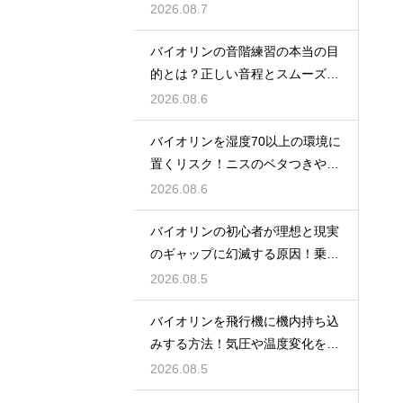
絶技巧との背景
2026.08.7
バイオリンの音階練習の本当の目
的とは？正しい音程とスムーズな
運指を身につける
2026.08.6
バイオリンを湿度70以上の環境に
置くリスク！ニスのベタつきやカ
ビを防ぐ対策
2026.08.6
バイオリンの初心者が理想と現実
のギャップに幻滅する原因！乗り
越える心構え
2026.08.5
バイオリンを飛行機に機内持ち込
みする方法！気圧や温度変化を防
ぐ保管の注意
2026.08.5