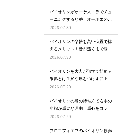
バイオリンがオーケストラでチュ
ーニングする順番！オーボエの音
に合わせる
2026.07.30
バイオリンの楽器を高い位置で構
えるメリット！音が遠くまで響く
姿勢の作り方
2026.07.30
バイオリンを大人が独学で始める
限界とは？変な癖をつけずに上達
するための策
2026.07.29
バイオリンの弓の持ち方で右手の
小指が重要な理由！重心をコント
ロールする
2026.07.29
プロコフィエフのバイオリン協奏