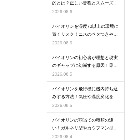
的とは？正しい音程とスムーズな
運指を身につける
2026.08.6
バイオリンを湿度70以上の環境に
置くリスク！ニスのベタつきやカ
ビを防ぐ対策
2026.08.6
バイオリンの初心者が理想と現実
のギャップに幻滅する原因！乗り
越える心構え
2026.08.5
バイオリンを飛行機に機内持ち込
みする方法！気圧や温度変化を防
ぐ保管の注意
2026.08.5
バイオリンの顎当ての種類の違
い！ガルネリ型やカウフマン型か
ら自分に合う形を
2026.08.4