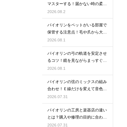
マスターする！届かない時の柔軟
ストレッチ練習
2026.08.2
バイオリンをペットがいる部屋で
保管する注意点！毛や爪から大切
な楽器を守る
2026.08.1
バイオリンの弓の軌道を安定させ
るコツ！鏡を見ながらまっすぐ弾
く練習法
2026.08.1
バイオリンの弦のミックスの組み
合わせ！Ｅ線だけを変えて音色の
バランスをとる
2026.07.31
バイオリンの工房と楽器店の違い
とは？購入や修理の目的に合わせ
た選び方
2026.07.31