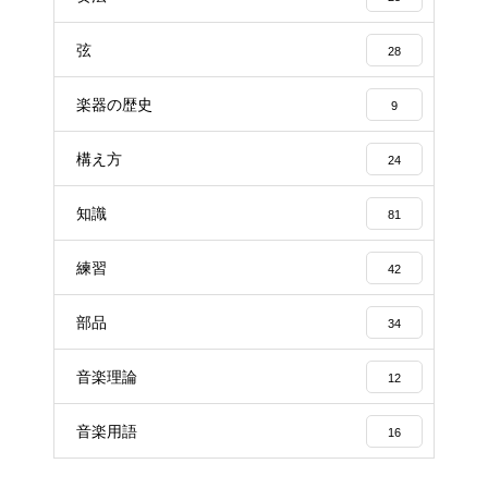
弦
28
楽器の歴史
9
構え方
24
知識
81
練習
42
部品
34
音楽理論
12
音楽用語
16