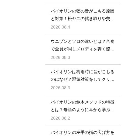
バイオリンの弦の音がこもる原因
と対策！松ヤニの拭き取りや交換
時期を見直す
2026.08.4
ウニゾンとソロの違いとは？合奏
で全員が同じメロディを弾く際の
一体感と魅力
2026.08.3
バイオリンは梅雨時に音がこもる
のはなぜ？湿気対策をしてクリア
な響きを保つ
2026.08.3
バイオリンの鈴木メソッドの特徴
とは？母語のように耳から学ぶ音
楽教育の魅力
2026.08.2
バイオリンの左手の指の広げ方を