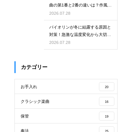
曲の第1番と2番の違いは？作風の
変化を解説
2026.07.28
バイオリンが冬に結露する原因と
対策！急激な温度変化から大切な
楽器を守る
2026.07.28
カテゴリー
お手入れ
20
クラシック楽曲
16
保管
19
奏法
25