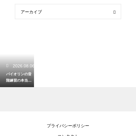
アーカイブ
2026.08.06
バイオリンの音
階練習の本当の
目的とは？正し
い音程とスムー
ズな運指を身に
つける
2026.08.06
プライバシーポリシー
バイオリンを湿