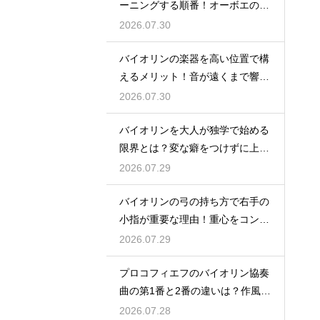
ーニングする順番！オーボエの音
に合わせる
2026.07.30
バイオリンの楽器を高い位置で構
えるメリット！音が遠くまで響く
姿勢の作り方
2026.07.30
バイオリンを大人が独学で始める
限界とは？変な癖をつけずに上達
するための策
2026.07.29
バイオリンの弓の持ち方で右手の
小指が重要な理由！重心をコント
ロールする
2026.07.29
プロコフィエフのバイオリン協奏
曲の第1番と2番の違いは？作風の
変化を解説
2026.07.28