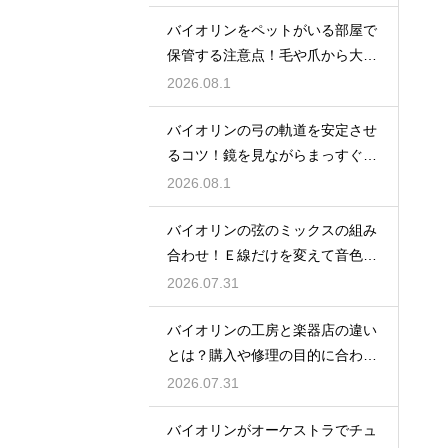
バイオリンをペットがいる部屋で
保管する注意点！毛や爪から大切
な楽器を守る
2026.08.1
バイオリンの弓の軌道を安定させ
るコツ！鏡を見ながらまっすぐ弾
く練習法
2026.08.1
バイオリンの弦のミックスの組み
合わせ！Ｅ線だけを変えて音色の
バランスをとる
2026.07.31
バイオリンの工房と楽器店の違い
とは？購入や修理の目的に合わせ
た選び方
2026.07.31
バイオリンがオーケストラでチュ