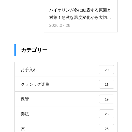
バイオリンが冬に結露する原因と
対策！急激な温度変化から大切な
楽器を守る
2026.07.28
カテゴリー
お手入れ
20
クラシック楽曲
16
保管
19
奏法
25
弦
28