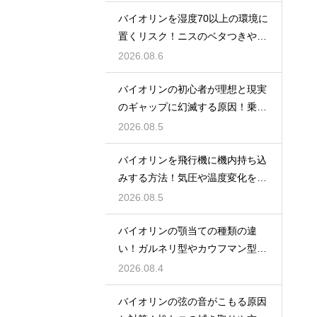
バイオリンを湿度70以上の環境に
置くリスク！ニスのベタつきやカ
ビを防ぐ対策
2026.08.6
バイオリンの初心者が理想と現実
のギャップに幻滅する原因！乗り
越える心構え
2026.08.5
バイオリンを飛行機に機内持ち込
みする方法！気圧や温度変化を防
ぐ保管の注意
2026.08.5
バイオリンの顎当ての種類の違
い！ガルネリ型やカウフマン型か
ら自分に合う形を
2026.08.4
バイオリンの弦の音がこもる原因