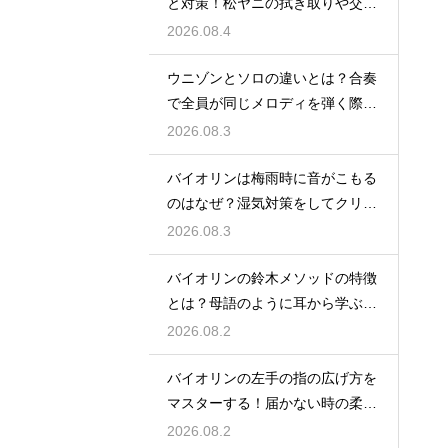
と対策！松ヤニの拭き取りや交換
時期を見直す
2026.08.4
ウニゾンとソロの違いとは？合奏
で全員が同じメロディを弾く際の
一体感と魅力
2026.08.3
バイオリンは梅雨時に音がこもる
のはなぜ？湿気対策をしてクリア
な響きを保つ
2026.08.3
バイオリンの鈴木メソッドの特徴
とは？母語のように耳から学ぶ音
楽教育の魅力
2026.08.2
バイオリンの左手の指の広げ方を
マスターする！届かない時の柔軟
ストレッチ練習
2026.08.2