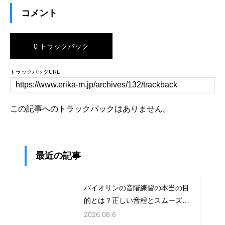
コメント
0 トラックバック
トラックバックURL
この記事へのトラックバックはありません。
最近の記事
バイオリンの音階練習の本当の目
的とは？正しい音程とスムーズな
運指を身につける
2026.08.6