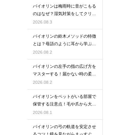
バイオリンは梅雨時に音がこもる
のはなぜ？湿気対策をしてクリア
な響きを保つ
2026.08.3
バイオリンの鈴木メソッドの特徴
とは？母語のように耳から学ぶ音
楽教育の魅力
2026.08.2
バイオリンの左手の指の広げ方を
マスターする！届かない時の柔軟
ストレッチ練習
2026.08.2
バイオリンをペットがいる部屋で
保管する注意点！毛や爪から大切
な楽器を守る
2026.08.1
バイオリンの弓の軌道を安定させ
るコツ！鏡を見ながらまっすぐ弾