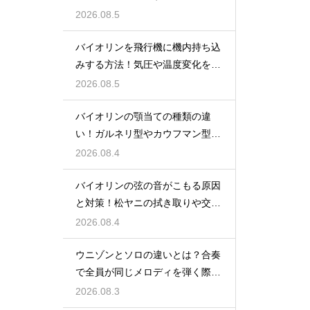
越える心構え
2026.08.5
バイオリンを飛行機に機内持ち込
みする方法！気圧や温度変化を防
ぐ保管の注意
2026.08.5
バイオリンの顎当ての種類の違
い！ガルネリ型やカウフマン型か
ら自分に合う形を
2026.08.4
バイオリンの弦の音がこもる原因
と対策！松ヤニの拭き取りや交換
時期を見直す
2026.08.4
ウニゾンとソロの違いとは？合奏
で全員が同じメロディを弾く際の
一体感と魅力
2026.08.3