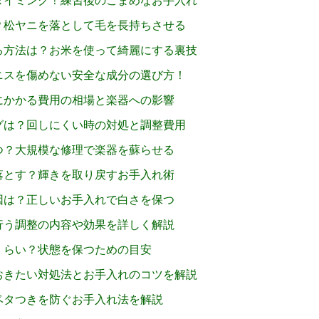
タイミング！練習後のこまめなお手入れ
？松ヤニを落として毛を長持ちさせる
る方法は？お米を使って綺麗にする裏技
ニスを傷めない安全な成分の選び方！
にかかる費用の相場と楽器への影響
グは？回しにくい時の対処と調整費用
つ？大規模な修理で楽器を蘇らせる
落とす？輝きを取り戻すお手入れ術
因は？正しいお手入れで白さを保つ
行う調整の内容や効果を詳しく解説
くらい？状態を保つための目安
おきたい対処法とお手入れのコツを解説
ベタつきを防ぐお手入れ法を解説