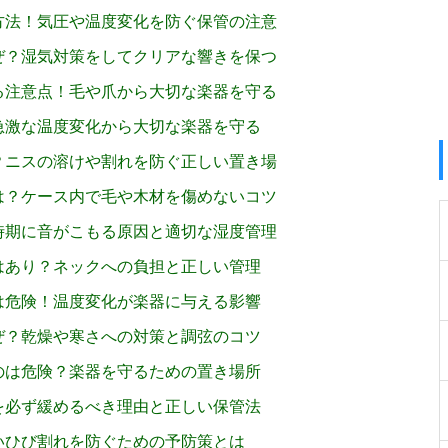
方法！気圧や温度変化を防ぐ保管の注意
ぜ？湿気対策をしてクリアな響きを保つ
る注意点！毛や爪から大切な楽器を守る
急激な温度変化から大切な楽器を守る
？ニスの溶けや割れを防ぐ正しい置き場
は？ケース内で毛や木材を傷めないコツ
時期に音がこもる原因と適切な湿度管理
はあり？ネックへの負担と正しい管理
は危険！温度変化が楽器に与える影響
ぜ？乾燥や寒さへの対策と調弦のコツ
のは危険？楽器を守るための置き場所
を必ず緩めるべき理由と正しい保管法
いひび割れを防ぐための予防策とは