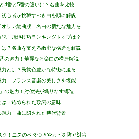
と4番と5番の違いは？名曲を比較
？初心者が挑戦すべき曲を順に解説
イオリン編曲版！名曲の新たな魅力を
解説！超絶技巧ランキングトップは？
とは？名曲を支える緻密な構造を解説
3番の魅力！華麗なる楽曲の構造解説
魅力とは？民族色豊かな特徴に迫る
魅力！フランス音楽の美しさを堪能
曲」の魅力！対位法が織りなす構造
とは？込められた歌詞の意味
の魅力！曲に隠された時代背景
スク！ニスのベタつきやカビを防ぐ対策