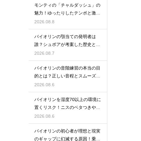
モンティの「チャルダッシュ」の
魅力！ゆったりしたテンポと激し
い緩急の表現
2026.08.8
バイオリンの顎当ての発明者は
誰？シュポアが考案した歴史と超
絶技巧との背景
2026.08.7
バイオリンの音階練習の本当の目
的とは？正しい音程とスムーズな
運指を身につける
2026.08.6
バイオリンを湿度70以上の環境に
置くリスク！ニスのベタつきやカ
ビを防ぐ対策
2026.08.6
バイオリンの初心者が理想と現実
のギャップに幻滅する原因！乗り