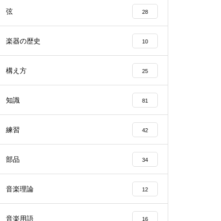
弦
28
楽器の歴史
10
構え方
25
知識
81
練習
42
部品
34
音楽理論
12
音楽用語
16